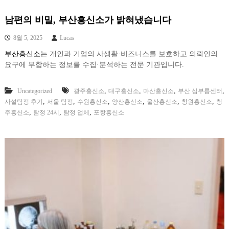
남편의 비밀, 부산흥신소가 밝혀냈습니다
8월 5, 2025
Lucas
부산흥신소
는 개인과 기업의 사생활·비즈니스를 보호하고 의뢰인의
요구에 부합하는 정보를 수집·분석하는 전문 기관입니다.
,
,
,
,
Uncategorized
광주흥신소
대구흥신소
마산흥신소
부산 심부름센터
,
,
,
,
,
,
사설탐정 후기
서울 탐정
수원흥신소
양산흥신소
울산흥신소
창원흥신소
청
,
,
,
주흥신소
탐정 24시
탐정 업체
포항흥신소