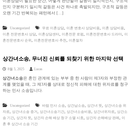
이혼상담이 필요한 순간, 어떻게 판단할까 갈등이 일시적인지, 구조적
인지 구분하기 일시적 갈등은 사건 하나로 촉발되지만, 구조적 갈등은
오랜 기간 반복되는 패턴에서 […]
,
,
,
Uncategorized
무료 이혼상담
이혼 변호사 상담비용
이혼 상담비용
,
,
,
,
이혼 전문변호사 상담
이혼상담센터
이혼전문 로펌
이혼전문변호사 드라마
이
,
,
혼전문변호사 순위
이혼전문변호사 추천
이혼절차
상간녀소송, 무너진 신뢰를 되찾기 위한 마지막 선택
8월 5, 2025
Lucas
상간녀소송
은 혼인 관계에 있는 부부 중 한 사람이 제3자와 부정한 관
계를 맺었을 때, 그 제3자를 상대로 정신적 피해에 대한 위자료를 청구
하는 민사 소송입니다.
,
,
,
Uncategorized
바람 민사 소송
상간남소송
상간녀 뜻
상간녀소송 위
,
,
,
,
,
자료
상간녀소송 증거
상간녀소송기간
상간녀소송비용
상간녀위자료
상간소
,
,
,
,
송 기간
상간자 뜻
상간자 손해 배상 청구 소멸 시효
상간자 손해배상 판례
이
혼 후 상간녀 소송 기간