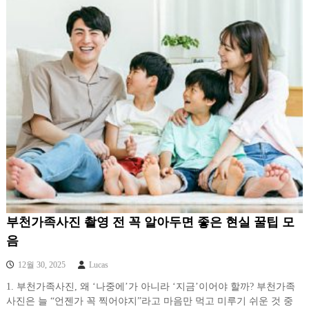
부천가족사진 촬영 전 꼭 알아두면 좋은 현실 꿀팁 모
음
12월 30, 2025
Lucas
1. 부천가족사진, 왜 ‘나중에’가 아니라 ‘지금’이어야 할까? 부천가족
사진은 늘 “언젠가 꼭 찍어야지”라고 마음만 먹고 미루기 쉬운 것 중