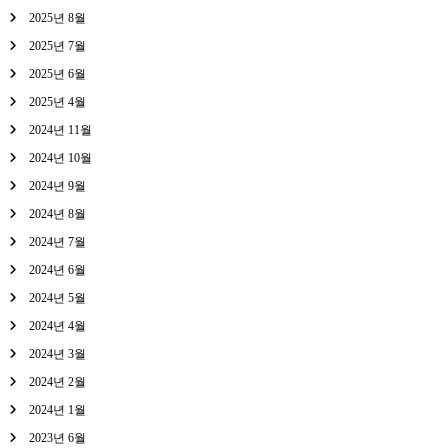
2025년 8월
2025년 7월
2025년 6월
2025년 4월
2024년 11월
2024년 10월
2024년 9월
2024년 8월
2024년 7월
2024년 6월
2024년 5월
2024년 4월
2024년 3월
2024년 2월
2024년 1월
2023년 6월