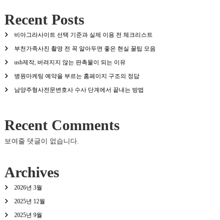
Recent Posts
비아그라사이트 선택 기준과 실제 이용 전 체크리스트
부천가족사진 촬영 전 꼭 알아두면 좋은 현실 꿀팁 모음
usb제작, 버려지지 않는 판촉물이 되는 이유
병원마케팅 예약을 부르는 홈페이지 구조의 정답
남양주형사전문변호사 수사 단계에서 끝내는 방법
Recent Comments
보여줄 댓글이 없습니다.
Archives
2026년 3월
2025년 12월
2025년 9월