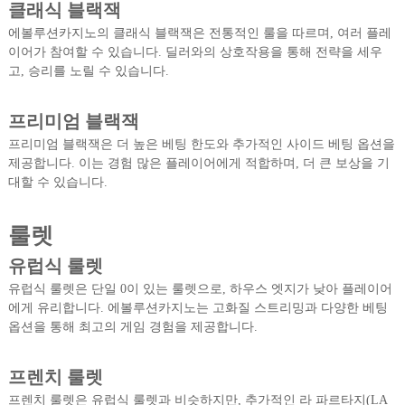
클래식 블랙잭
에볼루션카지노의 클래식 블랙잭은 전통적인 룰을 따르며, 여러 플레
이어가 참여할 수 있습니다. 딜러와의 상호작용을 통해 전략을 세우
고, 승리를 노릴 수 있습니다.
프리미엄 블랙잭
프리미엄 블랙잭은 더 높은 베팅 한도와 추가적인 사이드 베팅 옵션을
제공합니다. 이는 경험 많은 플레이어에게 적합하며, 더 큰 보상을 기
대할 수 있습니다.
룰렛
유럽식 룰렛
유럽식 룰렛은 단일 0이 있는 룰렛으로, 하우스 엣지가 낮아 플레이어
에게 유리합니다. 에볼루션카지노는 고화질 스트리밍과 다양한 베팅
옵션을 통해 최고의 게임 경험을 제공합니다.
프렌치 룰렛
프렌치 룰렛은 유럽식 룰렛과 비슷하지만, 추가적인 라 파르타지(LA