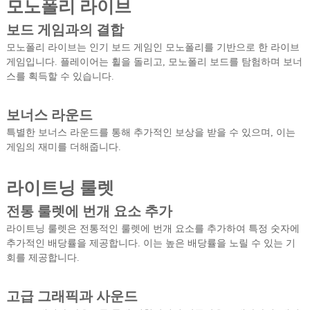
모노폴리 라이브
보드 게임과의 결합
모노폴리 라이브는 인기 보드 게임인 모노폴리를 기반으로 한 라이브
게임입니다. 플레이어는 휠을 돌리고, 모노폴리 보드를 탐험하며 보너
스를 획득할 수 있습니다.
보너스 라운드
특별한 보너스 라운드를 통해 추가적인 보상을 받을 수 있으며, 이는
게임의 재미를 더해줍니다.
라이트닝 룰렛
전통 룰렛에 번개 요소 추가
라이트닝 룰렛은 전통적인 룰렛에 번개 요소를 추가하여 특정 숫자에
추가적인 배당률을 제공합니다. 이는 높은 배당률을 노릴 수 있는 기
회를 제공합니다.
고급 그래픽과 사운드