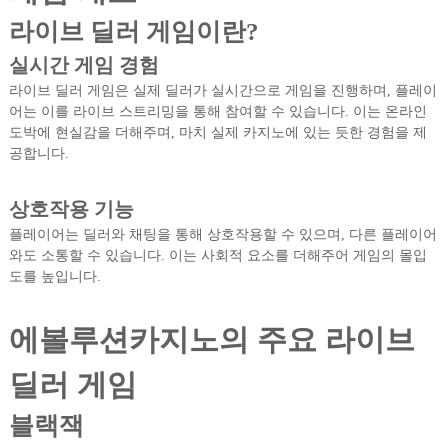
라이브 딜러 게임이란?
실시간 게임 경험
라이브 딜러 게임은 실제 딜러가 실시간으로 게임을 진행하며, 플레이
어는 이를 라이브 스트리밍을 통해 참여할 수 있습니다. 이는 온라인
도박에 현실감을 더해주며, 마치 실제 카지노에 있는 듯한 경험을 제
공합니다.
상호작용 기능
플레이어는 딜러와 채팅을 통해 상호작용할 수 있으며, 다른 플레이어
와도 소통할 수 있습니다. 이는 사회적 요소를 더해주어 게임의 몰입
도를 높입니다.
에볼루션카지노의 주요 라이브
딜러 게임
블랙잭