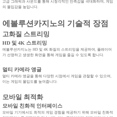
고급 그래픽과 사운드를 통해 시청각적인 만족감을 극대화하며, 게임
의 몰입감을 높입니다.
에볼루션카지노의 기술적 장점
고화질 스트리밍
HD 및 4K 스트리밍
에볼루션카지노는 HD 및 4K 화질의 스트리밍을 제공하여, 플레이어
가 선명하고 생생한 화면을 통해 게임을 즐길 수 있도록 합니다.
멀티 카메라 앵글
멀티 카메라 앵글을 통해 다양한 시점에서 게임을 관찰할 수 있으며,
이는 게임의 몰입도를 높여줍니다.
모바일 최적화
모바일 친화적 인터페이스
모바일 기기에서도 최적의 게임 경험을 제공하기 위해 모바일 친화적