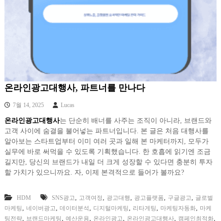
온라인광고대행사, 파트너를 만나다
7월 14, 2025
Lucas
온라인광고대행사
는 단순히 배너를 사주는 조직이 아니라, 브랜드와
고객 사이에 숨결을 불어넣는 파트너입니다. 본 글은 처음 대행사를
알아보는 스타트업부터 이미 여러 곳과 일해 본 마케터까지, 모두가
실무에 바로 써먹을 수 있도록 기획했습니다. 한 호흡에 읽기엔 조금
길지만, 당신의 브랜드가 내일 더 크게 성장할 수 있다면 충분히 투자
할 가치가 있으니까요. 자, 이제 본격적으로 들어가 볼까요?
,
,
,
,
,
HDM
SNS광고
고객여정
광고대행
광고플랫폼
구글광고
글로벌
,
,
,
,
,
,
마케팅
네이버광고
데이터분석
디지털마케팅
리타게팅
마케팅자동화
마케
,
,
,
,
,
,
팅전략
브랜드마케팅
예산운용
온라인광고
온라인광고대행사
캠페인최적화