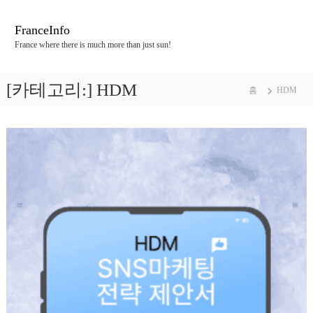
콘
텐
FranceInfo
츠
France where there is much more than just sun!
로
바
로
[카테고리:]
HDM
홈
HDM
가
기