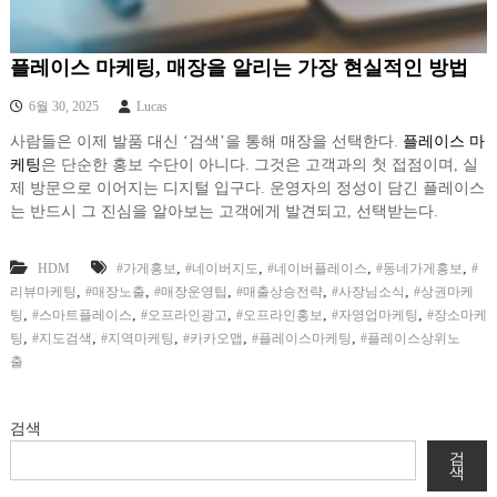
플레이스 마케팅, 매장을 알리는 가장 현실적인 방법
6월 30, 2025
Lucas
사람들은 이제 발품 대신 ‘검색’을 통해 매장을 선택한다.
플레이스 마
케팅
은 단순한 홍보 수단이 아니다. 그것은 고객과의 첫 접점이며, 실
제 방문으로 이어지는 디지털 입구다. 운영자의 정성이 담긴 플레이스
는 반드시 그 진심을 알아보는 고객에게 발견되고, 선택받는다.
,
,
,
,
HDM
#가게홍보
#네이버지도
#네이버플레이스
#동네가게홍보
#
,
,
,
,
,
리뷰마케팅
#매장노출
#매장운영팁
#매출상승전략
#사장님소식
#상권마케
,
,
,
,
,
팅
#스마트플레이스
#오프라인광고
#오프라인홍보
#자영업마케팅
#장소마케
,
,
,
,
,
팅
#지도검색
#지역마케팅
#카카오맵
#플레이스마케팅
#플레이스상위노
출
검색
검
색