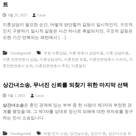
트
9월 29, 2025
Lucas
이혼상담이 필요한 순간, 어떻게 판단할까 갈등이 일시적인지, 구조적
인지 구분하기 일시적 갈등은 사건 하나로 촉발되지만, 구조적 갈등은
오랜 기간 반복되는 패턴에서 […]
,
,
,
Uncategorized
무료 이혼상담
이혼 변호사 상담비용
이혼 상담비용
,
,
,
,
이혼 전문변호사 상담
이혼상담센터
이혼전문 로펌
이혼전문변호사 드라마
이
,
,
혼전문변호사 순위
이혼전문변호사 추천
이혼절차
상간녀소송, 무너진 신뢰를 되찾기 위한 마지막 선택
8월 5, 2025
Lucas
상간녀소송
은 혼인 관계에 있는 부부 중 한 사람이 제3자와 부정한 관
계를 맺었을 때, 그 제3자를 상대로 정신적 피해에 대한 위자료를 청구
하는 민사 소송입니다.
,
,
,
Uncategorized
바람 민사 소송
상간남소송
상간녀 뜻
상간녀소송 위