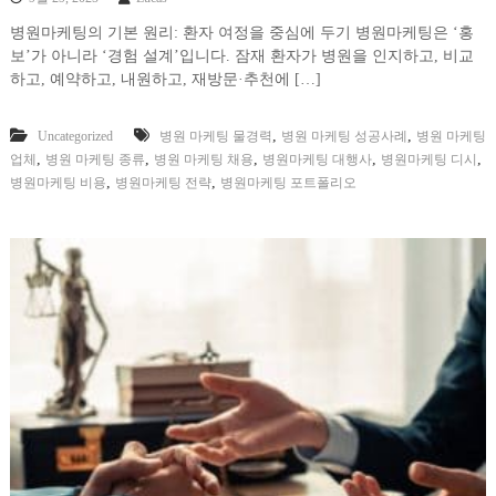
병원마케팅의 기본 원리: 환자 여정을 중심에 두기 병원마케팅은 ‘홍
보’가 아니라 ‘경험 설계’입니다. 잠재 환자가 병원을 인지하고, 비교
하고, 예약하고, 내원하고, 재방문·추천에 […]
,
,
Uncategorized
병원 마케팅 물경력
병원 마케팅 성공사례
병원 마케팅
,
,
,
,
,
업체
병원 마케팅 종류
병원 마케팅 채용
병원마케팅 대행사
병원마케팅 디시
,
,
병원마케팅 비용
병원마케팅 전략
병원마케팅 포트폴리오