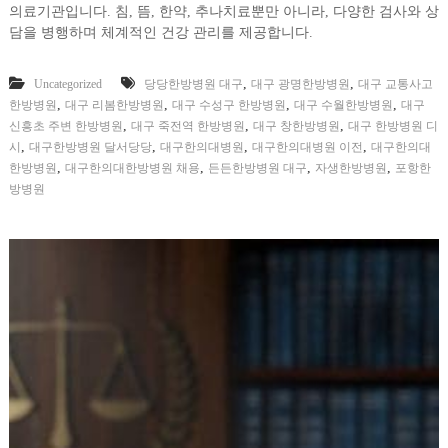
의료기관입니다. 침, 뜸, 한약, 추나치료뿐만 아니라, 다양한 검사와 상
담을 병행하며 체계적인 건강 관리를 제공합니다.
,
,
Uncategorized
당당한방병원 대구
대구 광명한방병원
대구 교통사고
,
,
,
,
한방병원
대구 리봄한방병원
대구 수성구 한방병원
대구 수월한방병원
대구
,
,
,
신흥초 주변 한방병원
대구 죽전역 한방병원
대구 창한방병원
대구 한방병원 디
,
,
,
,
시
대구한방병원 달서당당
대구한의대병원
대구한의대병원 이전
대구한의대
,
,
,
,
한방병원
대구한의대한방병원 채용
든든한방병원 대구
자생한방병원
포항한
방병원