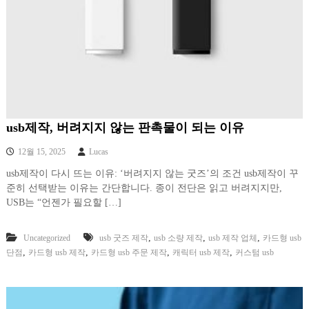
usb제작, 버려지지 않는 판촉물이 되는 이유
12월 15, 2025
Lucas
usb제작이 다시 뜨는 이유: ‘버려지지 않는 굿즈’의 조건 usb제작이 꾸
준히 선택받는 이유는 간단합니다. 종이 전단은 읽고 버려지지만,
USB는 “언젠가 필요할 […]
,
,
,
Uncategorized
usb 굿즈 제작
usb 소량 제작
usb 제작 업체
카드형 usb
,
,
,
,
단점
카드형 usb 제작
카드형 usb 주문 제작
캐릭터 usb 제작
커스텀 usb