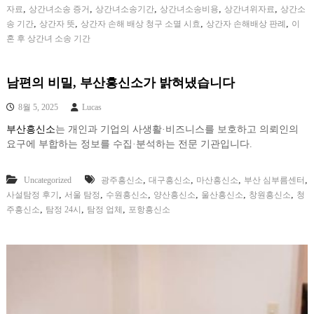
,
,
,
,
,
자료
상간녀소송 증거
상간녀소송기간
상간녀소송비용
상간녀위자료
상간소
,
,
,
,
송 기간
상간자 뜻
상간자 손해 배상 청구 소멸 시효
상간자 손해배상 판례
이
혼 후 상간녀 소송 기간
남편의 비밀, 부산흥신소가 밝혀냈습니다
8월 5, 2025
Lucas
부산흥신소
는 개인과 기업의 사생활·비즈니스를 보호하고 의뢰인의
요구에 부합하는 정보를 수집·분석하는 전문 기관입니다.
,
,
,
,
Uncategorized
광주흥신소
대구흥신소
마산흥신소
부산 심부름센터
,
,
,
,
,
,
사설탐정 후기
서울 탐정
수원흥신소
양산흥신소
울산흥신소
창원흥신소
청
,
,
,
주흥신소
탐정 24시
탐정 업체
포항흥신소