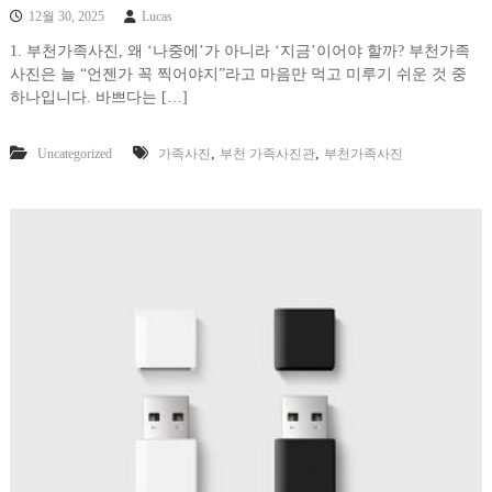
12월 30, 2025
Lucas
1. 부천가족사진, 왜 ‘나중에’가 아니라 ‘지금’이어야 할까? 부천가족
사진은 늘 “언젠가 꼭 찍어야지”라고 마음만 먹고 미루기 쉬운 것 중
하나입니다. 바쁘다는 […]
,
,
Uncategorized
가족사진
부천 가족사진관
부천가족사진