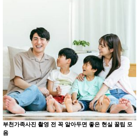
부천가족사진 촬영 전 꼭 알아두면 좋은 현실 꿀팁 모
음