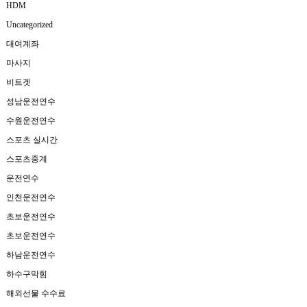
HDM
Uncategorized
대여계좌
마사지
비트겟
성남운전연수
수원운전연수
스포츠 실시간
스포츠중계
운전연수
인천운전연수
초보운전연수
초보운전연수
하남운전연수
하수구막힘
해외선물 수수료