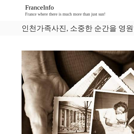
콘
FranceInfo
텐
France where there is much more than just sun!
츠
로
인천가족사진, 소중한 순간을 영원
바
로
가
기