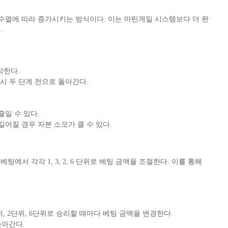
수열에 따라 증가시키는 방식이다. 이는 마틴게일 시스템보다 더 완
.
작한다.
 시 두 단계 전으로 돌아간다.
줄일 수 있다.
길어질 경우 자본 소모가 클 수 있다.
베팅에서 각각 1, 3, 2, 6 단위로 베팅 금액을 조절한다. 이를 통해
위, 2단위, 6단위로 승리할 때마다 베팅 금액을 변경한다.
돌아간다.