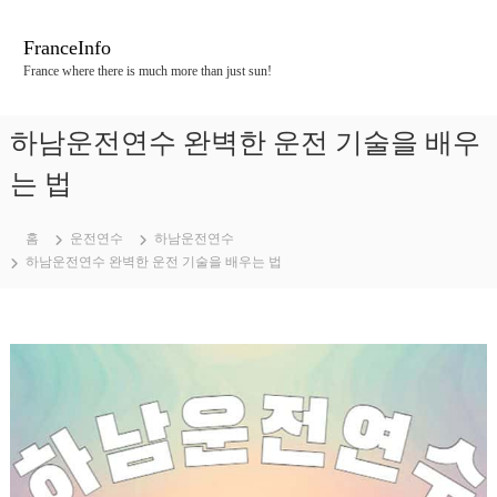
콘
텐
FranceInfo
츠
France where there is much more than just sun!
로
바
로
하남운전연수 완벽한 운전 기술을 배우
가
기
는 법
홈
운전연수
하남운전연수
하남운전연수 완벽한 운전 기술을 배우는 법