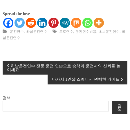
Spread the love
,
,
,
,
운전연수
하남운전연수
도로연수
운전연수비용
초보운전연수
하
남운전연수
글
하남운전연수 전문 운전 연습으로 승객과 운전자의 신뢰를 높
이세요
탐
마사지 1인샵 스웨디시 완벽한 가이드
색
검색
검
색