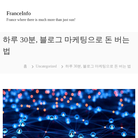
콘
텐
FranceInfo
츠
France where there is much more than just sun!
로
바
로
하루 30분, 블로그 마케팅으로 돈 버는
가
기
법
홈
Uncategorized
하루 30분, 블로그 마케팅으로 돈 버는 법