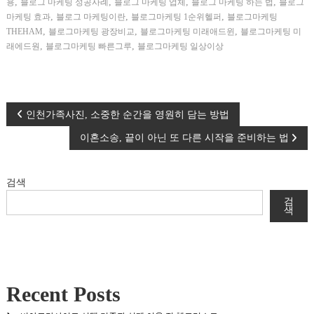
,
,
,
,
용
블로그 마케팅 성공사례
블로그 마케팅 업체
블로그 마케팅 하는 법
블로그
,
,
,
마케팅 효과
블로그 마케팅이란
블로그마케팅 1순위헬퍼
블로그마케팅
,
,
,
THEHAM
블로그마케팅 광장비교
블로그마케팅 미래애드윈
블로그마케팅 미
,
,
래에드원
블로그마케팅 빠른그루
블로그마케팅 일상이상
글
인천가족사진, 소중한 순간을 영원히 담는 방법
이혼소송, 끝이 아닌 또 다른 시작을 준비하는 법
탐
색
검색
검
색
Recent Posts