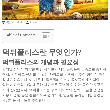
8월 22, 2024
Lucas
Table of Contents
먹튀폴리스란 무엇인가?
먹튀폴리스의 개념과 필요성
인터넷 상에서 다양한 베팅 사이트와 게임 플랫폼이 급속도로 증가하
면서, 안전하고 신뢰할 수 있는 사이트를 선택하는 것이 점점 더 어려
워지고 있습니다. 이 가운데, 먹튀폴리스는 이용자들에게 신뢰할 수
있는 사이트와 그렇지 못한 사이트를 구별할 수 있는 중요한 도구로
자리 잡았습니다. 먹튀폴리스는 주로 사이트의 신뢰도, 금융 안전성,
사용자 경험 등을 종합적으로 평가하여, 안전한 온라인 베팅 환경을
제공하는 사이트를 추천합니다.