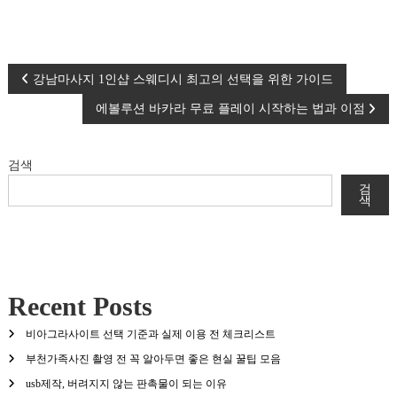
글
강남마사지 1인샵 스웨디시 최고의 선택을 위한 가이드
에볼루션 바카라 무료 플레이 시작하는 법과 이점
탐
색
검색
검
색
Recent Posts
비아그라사이트 선택 기준과 실제 이용 전 체크리스트
부천가족사진 촬영 전 꼭 알아두면 좋은 현실 꿀팁 모음
usb제작, 버려지지 않는 판촉물이 되는 이유