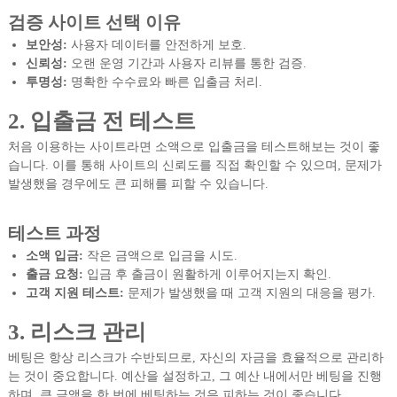
검증 사이트 선택 이유
보안성:
사용자 데이터를 안전하게 보호.
신뢰성:
오랜 운영 기간과 사용자 리뷰를 통한 검증.
투명성:
명확한 수수료와 빠른 입출금 처리.
2.
입출금 전 테스트
처음 이용하는 사이트라면 소액으로 입출금을 테스트해보는 것이 좋
습니다. 이를 통해 사이트의 신뢰도를 직접 확인할 수 있으며, 문제가
발생했을 경우에도 큰 피해를 피할 수 있습니다.
테스트 과정
소액 입금:
작은 금액으로 입금을 시도.
출금 요청:
입금 후 출금이 원활하게 이루어지는지 확인.
고객 지원 테스트:
문제가 발생했을 때 고객 지원의 대응을 평가.
3.
리스크 관리
베팅은 항상 리스크가 수반되므로, 자신의 자금을 효율적으로 관리하
는 것이 중요합니다. 예산을 설정하고, 그 예산 내에서만 베팅을 진행
하며, 큰 금액을 한 번에 베팅하는 것은 피하는 것이 좋습니다.