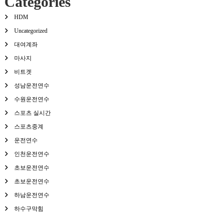
Categories
HDM
Uncategorized
대여계좌
마사지
비트겟
성남운전연수
수원운전연수
스포츠 실시간
스포츠중계
운전연수
인천운전연수
초보운전연수
초보운전연수
하남운전연수
하수구막힘