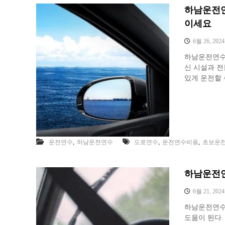
하남운전연
이세요
6월 26, 2024
하남운전연수
신 시설과 
있게 운전할 
,
,
,
운전연수
하남운전연수
도로연수
운전연수비용
초보운
하남운전연
6월 21, 2024
하남운전연수
도움이 된다.