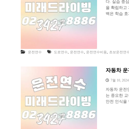
다. 실습 중
을 확립하고
백은 학습 효
,
,
,
운전연수
도로연수
운전연수
운전연수비용
초보운전연
자동차 운
7월 10, 2024
자동차 운전
는 중요한 
안전 인식을 