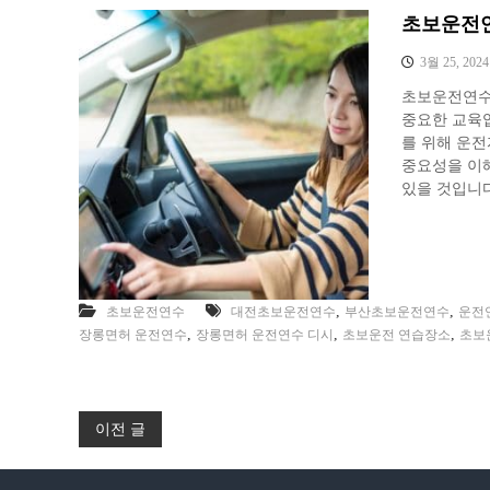
초보운전연
3월 25, 2024
초보운전연수
중요한 교육입
를 위해 운
중요성을 이
있을 것입니다
,
,
초보운전연수
대전초보운전연수
부산초보운전연수
운전연
,
,
,
장롱면허 운전연수
장롱면허 운전연수 디시
초보운전 연습장소
초보
글
이전 글
탐