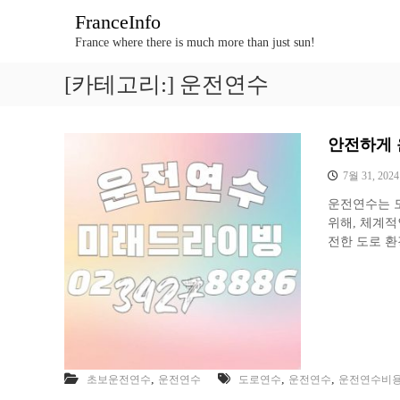
콘
FranceInfo
텐
France where there is much more than just sun!
츠
로
[카테고리:]
운전연수
바
로
가
기
안전하게 
7월 31, 2024
운전연수는 
위해, 체계적
전한 도로 환
,
,
,
초보운전연수
운전연수
도로연수
운전연수
운전연수비