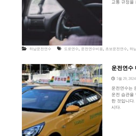
교통 규정을 
,
,
,
하남운전연수
도로연수
운전연수비용
초보운전연수
하
운전연수 
5월 29, 2024
운전연수는 
운전 습관을 
한 것입니다.
시다.