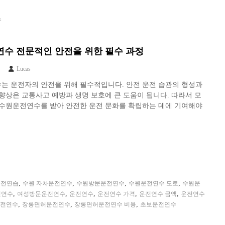
수
수 전문적인 안전을 위한 필수 과정
Lucas
는 운전자의 안전을 위해 필수적입니다. 안전 운전 습관의 형성과
향상은 교통사고 예방과 생명 보호에 큰 도움이 됩니다. 따라서 모
 수원운전연수를 받아 안전한 운전 문화를 확립하는 데에 기여해야
,
,
,
,
운전연습
수원 자차운전연수
수원방문운전연수
수원운전연수 도로
수원운
,
,
,
,
,
전연수
여성방문운전연수
운전연수
운전연수 가격
운전연수 금액
운전연수
,
,
,
전연수
장롱면허운전연수
장롱면허운전연수 비용
초보운전연수