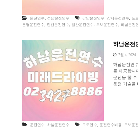
,
,
,
운전연수
성남운전연수
강남운전연수
강서운전연수
도
,
,
,
,
은평운전연수
인천운전연수
일산운전연수
초보운전연수
하남운전
하남운전연
7월 4, 2024
하남운전연수
를 제공합니다
운전을 할 
운전 기술을 
,
,
,
운전연수
하남운전연수
도로연수
운전연수비용
초보운