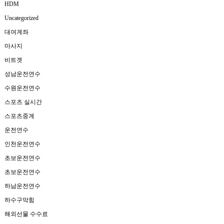
HDM
Uncategorized
대여계좌
마사지
비트겟
성남운전연수
수원운전연수
스포츠 실시간
스포츠중계
운전연수
인천운전연수
초보운전연수
초보운전연수
하남운전연수
하수구막힘
해외선물 수수료