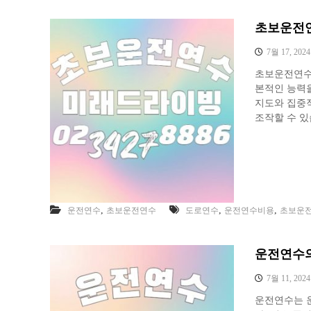
초보운전연
7월 17, 2024
초보운전연수
본적인 능력을
지도와 집중적
조작할 수 있
,
,
,
운전연수
초보운전연수
도로연수
운전연수비용
초보운
운전연수의
7월 11, 2024
운전연수는 