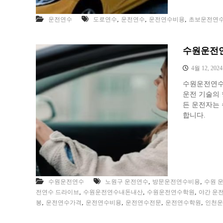
,
,
,
운전연수
도로연수
운전연수
운전연수비용
초보운전연
수원운전연
4월 12, 2024
수원운전연수
운전 기술의 
든 운전자는
합니다.
,
,
수원운전연수
노원구 운전연수
방문운전연수비용
수원 
,
,
,
전연수 드라이브
수원운전연수내돈내산
수원운전연수학원
야간 운
,
,
,
,
,
봉
운전연수가격
운전연수비용
운전연수전문
운전연수학원
인천운