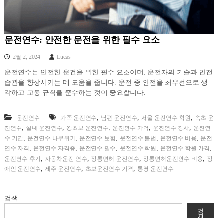
운전연수: 안전한 운전을 위한 필수 요소
2월 2, 2024
Lucas
운전연수는 안전한 운전을 위한 필수 요소이며, 운전자의 기술과 안전
습관을 향상시키는 데 도움을 줍니다. 운전 중 안전을 최우선으로 생
각하고 교통 규칙을 준수하는 것이 중요합니다.
,
,
,
운전연수
가족 운전연수
남편 운전연수
서울 운전연수 학원
속초 운
,
,
,
,
,
전연수
실내 운전연수
왕초보 운전연수
운전연수 가격
운전연수 강사
운전연
,
,
,
,
,
수 기간
운전연수 나무위키
운전연수 보험
운전연수 불법
운전연수 비용
운전
,
,
,
,
,
연수 자격
운전연수 자격증
운전연수 필수
운전연수 학원
운전연수 학원 가격
,
,
,
,
운전연수 후기
자동차운전 연수
장롱면허 운전연수
장롱면허운전연수 비용
장
,
,
,
애인 운전연수
제주 운전연수
초보운전연수 가격
통영 운전연수
검색
검
색