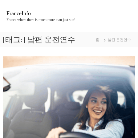
콘
텐
FranceInfo
츠
France where there is much more than just sun!
로
바
로
[태그:]
남편 운전연수
홈
남편 운전연수
가
기