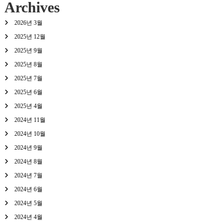
Archives
2026년 3월
2025년 12월
2025년 9월
2025년 8월
2025년 7월
2025년 6월
2025년 4월
2024년 11월
2024년 10월
2024년 9월
2024년 8월
2024년 7월
2024년 6월
2024년 5월
2024년 4월