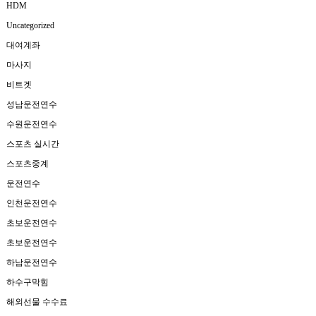
HDM
Uncategorized
대여계좌
마사지
비트겟
성남운전연수
수원운전연수
스포츠 실시간
스포츠중계
운전연수
인천운전연수
초보운전연수
초보운전연수
하남운전연수
하수구막힘
해외선물 수수료