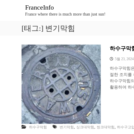
콘
FranceInfo
텐
France where there is much more than just sun!
츠
로
[태그:]
변기막힘
바
로
가
기
하수구막힘
5월 23, 2024
하수구막힘은 
절한 조치를 
하수구막힘의 
활용하여 하
,
,
,
하수구막힘
변기막힘
싱크대막힘
씽크대막힘
하수구고