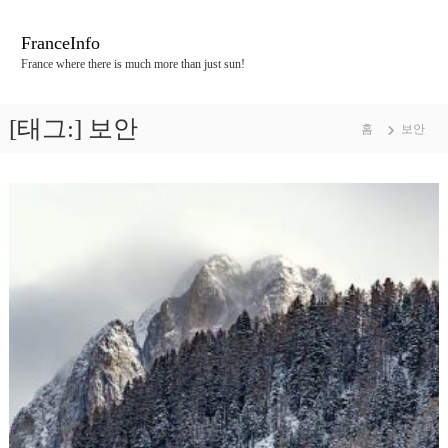
콘
텐
FranceInfo
츠
France where there is much more than just sun!
로
바
로
[태그:]
보안
홈
보안
가
기