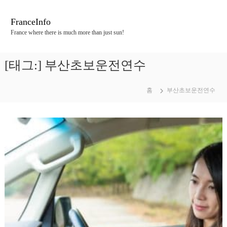
콘
텐
FranceInfo
츠
France where there is much more than just sun!
로
바
로
[태그:]
부산초보운전연수
가
기
홈
부산초보운전연수