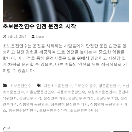
초보운전연수 안전 운전의 시작
3월 21, 2024
Lucas
초보운전연수는 운전을 시작하는 사람들에게 안전한 운전 습관을 형
성하고 실전 경험을 제공하여 도로 안전을 높이는 데 중요한 역할을
합니다. 이 과정을 통해 운전자들은 도로 위에서 안전하고 자신감 있
게 차량을 운전할 수 있으며, 다른 이들의 안전을 위해 적극적으로 기
여할 수 있습니다.
,
,
,
초보운전연수
대전초보운전연수
도로연수 필수
방문운전연수
부산
,
,
,
,
초보운전연수
서울방문운전연수
서울초보운전연수
수원초보운전연수
운전대
,
,
,
,
,
책위원회
운전연수 가격
운전연수 비용
운전연수 주의점
운전연수 학원
운전
,
,
,
연수가격
장롱면허 운전연수
장롱면허 운전연수 디시
장롱면허 운전연수 서비
,
,
,
스
장롱면허운전연수
초보운전연수가격
초보운전연수비용
검색