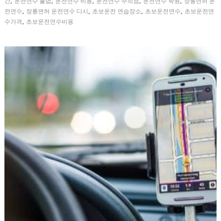
,
,
,
,
,
간
운전연수 불법
운전연수 비용
운전연수 주의점
운전연수 학원
장롱면허 운
,
,
,
,
전연수
장롱면허 운전연수 디시
초보운전 연습장소
초보운전연수
초보운전연
,
수가격
초보운전연수비용