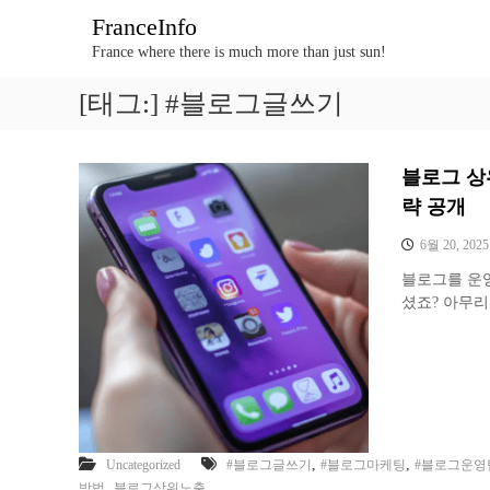
콘
FranceInfo
텐
France where there is much more than just sun!
츠
로
[태그:]
#블로그글쓰기
바
로
가
기
블로그 상
략 공개
6월 20, 2025
블로그를 운영
셨죠? 아무리
,
,
Uncategorized
#블로그글쓰기
#블로그마케팅
#블로그운영
,
방법
블로그상위노출