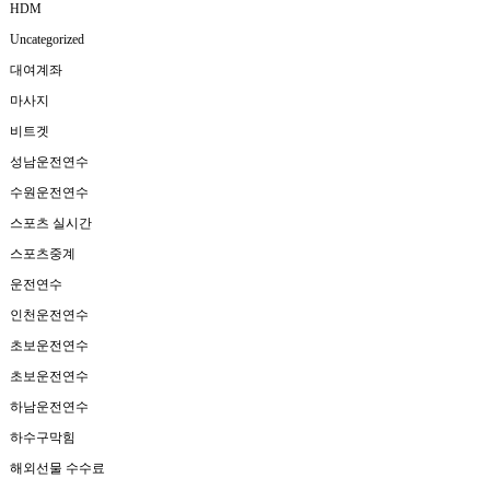
HDM
Uncategorized
대여계좌
마사지
비트겟
성남운전연수
수원운전연수
스포츠 실시간
스포츠중계
운전연수
인천운전연수
초보운전연수
초보운전연수
하남운전연수
하수구막힘
해외선물 수수료