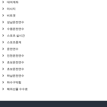
대여계좌
마사지
비트겟
성남운전연수
수원운전연수
스포츠 실시간
스포츠중계
운전연수
인천운전연수
초보운전연수
초보운전연수
하남운전연수
하수구막힘
해외선물 수수료