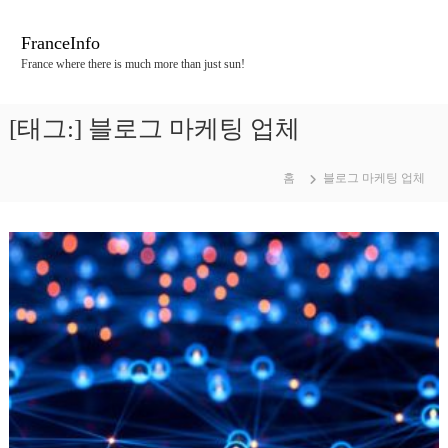
콘
텐
FranceInfo
츠
France where there is much more than just sun!
로
바
로
[태그:]
블로그 마케팅 업체
가
기
홈
블로그 마케팅 업체