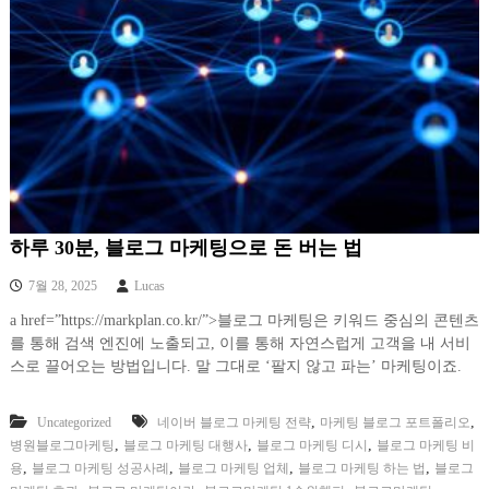
하루 30분, 블로그 마케팅으로 돈 버는 법
7월 28, 2025
Lucas
a href=”https://markplan.co.kr/”>블로그 마케팅은 키워드 중심의 콘텐츠
를 통해 검색 엔진에 노출되고, 이를 통해 자연스럽게 고객을 내 서비
스로 끌어오는 방법입니다. 말 그대로 ‘팔지 않고 파는’ 마케팅이죠.
,
,
Uncategorized
네이버 블로그 마케팅 전략
마케팅 블로그 포트폴리오
,
,
,
병원블로그마케팅
블로그 마케팅 대행사
블로그 마케팅 디시
블로그 마케팅 비
,
,
,
,
용
블로그 마케팅 성공사례
블로그 마케팅 업체
블로그 마케팅 하는 법
블로그