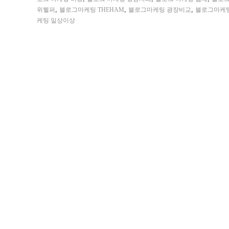
,
,
,
위헬퍼
블로그마케팅 THEHAM
블로그마케팅 광장비교
블로그마케
케팅 일상이상