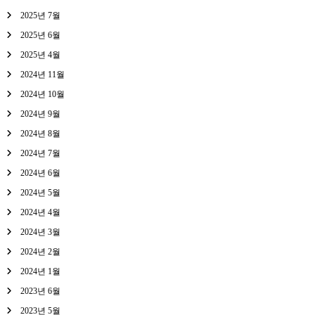
2025년 7월
2025년 6월
2025년 4월
2024년 11월
2024년 10월
2024년 9월
2024년 8월
2024년 7월
2024년 6월
2024년 5월
2024년 4월
2024년 3월
2024년 2월
2024년 1월
2023년 6월
2023년 5월