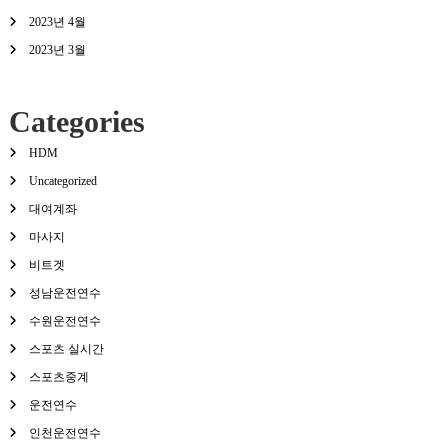
2023년 4월
2023년 3월
Categories
HDM
Uncategorized
대여계좌
마사지
비트겟
성남운전연수
수원운전연수
스포츠 실시간
스포츠중계
운전연수
인천운전연수