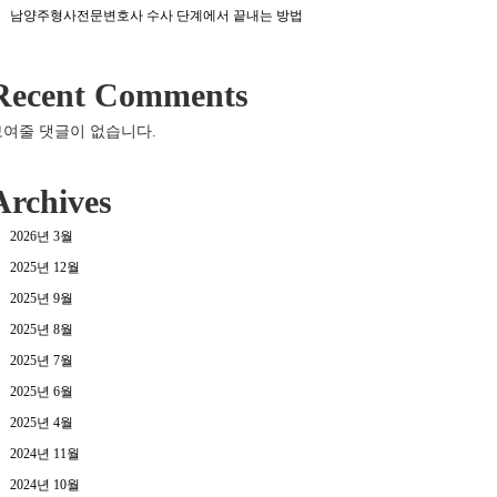
남양주형사전문변호사 수사 단계에서 끝내는 방법
Recent Comments
보여줄 댓글이 없습니다.
Archives
2026년 3월
2025년 12월
2025년 9월
2025년 8월
2025년 7월
2025년 6월
2025년 4월
2024년 11월
2024년 10월