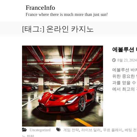
콘
FranceInfo
텐
France where there is much more than just sun!
츠
로
[태그:]
온라인 카지노
바
로
가
기
에볼루션 
8월 23, 2024
에볼루션 바카
위한 중요한 
과를 얻을 수
에서 최고의 
,
,
,
Uncategorized
게임 전략
라이브 딜러
무료 플레이
베팅 
노 전략