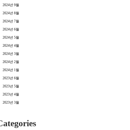
2024년 9월
2024년 8월
2024년 7월
2024년 6월
2024년 5월
2024년 4월
2024년 3월
2024년 2월
2024년 1월
2023년 6월
2023년 5월
2023년 4월
2023년 3월
Categories