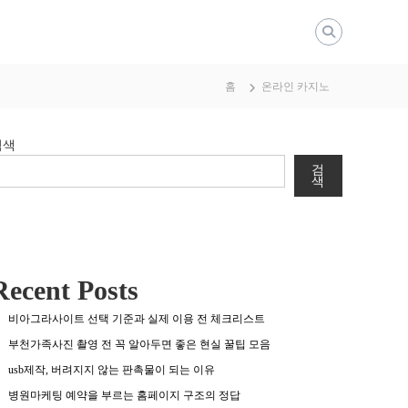
홈
온라인 카지노
검색
검
색
Recent Posts
비아그라사이트 선택 기준과 실제 이용 전 체크리스트
부천가족사진 촬영 전 꼭 알아두면 좋은 현실 꿀팁 모음
usb제작, 버려지지 않는 판촉물이 되는 이유
병원마케팅 예약을 부르는 홈페이지 구조의 정답