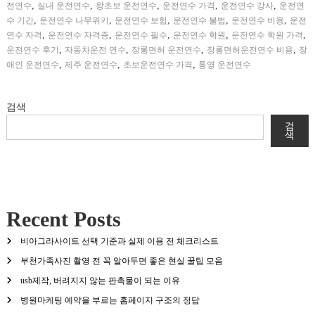
,
,
,
,
,
전연수
실내 운전연수
왕초보 운전연수
운전연수 가격
운전연수 강사
운전연
,
,
,
,
,
수 기간
운전연수 나무위키
운전연수 보험
운전연수 불법
운전연수 비용
운전
,
,
,
,
,
연수 자격
운전연수 자격증
운전연수 필수
운전연수 학원
운전연수 학원 가격
,
,
,
,
운전연수 후기
자동차운전 연수
장롱면허 운전연수
장롱면허운전연수 비용
장
,
,
,
애인 운전연수
제주 운전연수
초보운전연수 가격
통영 운전연수
검색
검
색
Recent Posts
비아그라사이트 선택 기준과 실제 이용 전 체크리스트
부천가족사진 촬영 전 꼭 알아두면 좋은 현실 꿀팁 모음
usb제작, 버려지지 않는 판촉물이 되는 이유
병원마케팅 예약을 부르는 홈페이지 구조의 정답