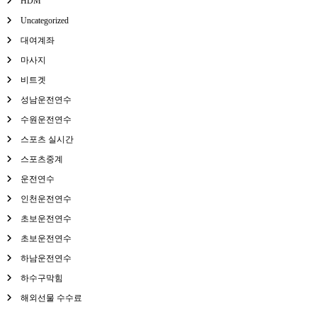
HDM
Uncategorized
대여계좌
마사지
비트겟
성남운전연수
수원운전연수
스포츠 실시간
스포츠중계
운전연수
인천운전연수
초보운전연수
초보운전연수
하남운전연수
하수구막힘
해외선물 수수료