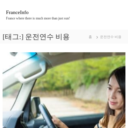
콘
텐
FranceInfo
츠
France where there is much more than just sun!
로
바
로
[태그:]
운전연수 비용
홈
운전연수 비용
가
기