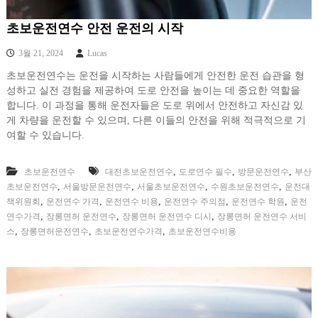
초보운전연수 안전 운전의 시작
3월 21, 2024
Lucas
초보운전연수는 운전을 시작하는 사람들에게 안전한 운전 습관을 형
성하고 실전 경험을 제공하여 도로 안전을 높이는 데 중요한 역할을
합니다. 이 과정을 통해 운전자들은 도로 위에서 안전하고 자신감 있
게 차량을 운전할 수 있으며, 다른 이들의 안전을 위해 적극적으로 기
여할 수 있습니다.
,
,
,
초보운전연수
대전초보운전연수
도로연수 필수
방문운전연수
부산
,
,
,
,
초보운전연수
서울방문운전연수
서울초보운전연수
수원초보운전연수
운전대
,
,
,
,
,
책위원회
운전연수 가격
운전연수 비용
운전연수 주의점
운전연수 학원
운전
,
,
,
연수가격
장롱면허 운전연수
장롱면허 운전연수 디시
장롱면허 운전연수 서비
,
,
,
스
장롱면허운전연수
초보운전연수가격
초보운전연수비용