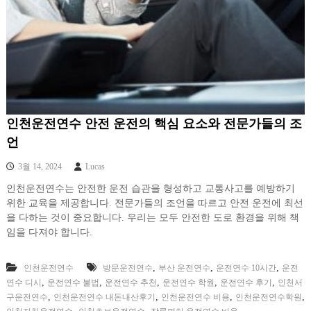
인천운전연수 안전 운전의 핵심 요소와 전문가들의 조
언
3월 14, 2024
Lucas
인천운전연수는 안전한 운전 습관을 형성하고 교통사고를 예방하기
위한 교육을 제공합니다. 전문가들의 조언을 따르고 안전 운전에 최선
을 다하는 것이 중요합니다. 우리는 모두 안전한 도로 환경을 위해 책
임을 다져야 합니다.
,
,
,
인천운전연수
방문운전연수
부산 운전연수
운전연수 10시간
운전
,
,
,
,
,
연수 디시
운전연수 불법
운전연수 추천
운전연수 학원
운전연수 후기
인천서
,
,
,
,
구운전연수
인천운전연수 내돈내산후기
인천운전연수 비용
인천운전연수학원