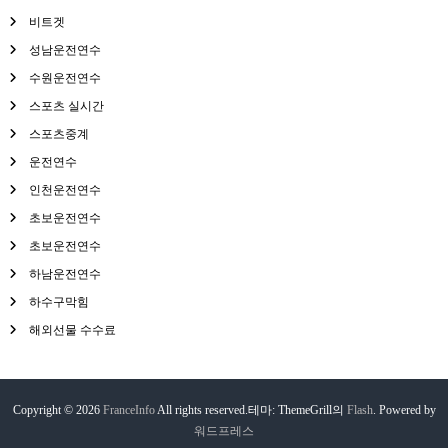
비트겟
성남운전연수
수원운전연수
스포츠 실시간
스포츠중계
운전연수
인천운전연수
초보운전연수
초보운전연수
하남운전연수
하수구막힘
해외선물 수수료
Copyright © 2026
FranceInfo
All rights reserved.테마: ThemeGrill의
Flash
. Powered by
워드프레스