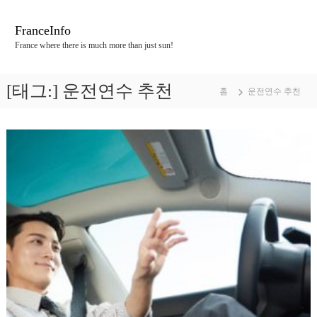
콘
텐
FranceInfo
츠
France where there is much more than just sun!
로
바
로
[태그:]
운전연수 추천
홈
운전연수 추천
가
기