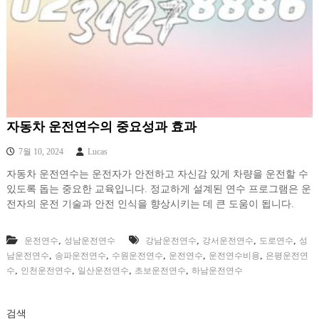
자동차 운전연수의 중요성과 효과
7월 10, 2024
Lucas
자동차 운전연수는 운전자가 안전하고 자신감 있게 차량을 운전할 수
있도록 돕는 중요한 교육입니다. 정교하게 설계된 연수 프로그램은 운
전자의 운전 기술과 안전 인식을 향상시키는 데 큰 도움이 됩니다.
,
,
,
,
운전연수
성남운전연수
강남운전연수
강서운전연수
도로연수
성
,
,
,
,
,
남운전연수
송파운전연수
수원운전연수
운전연수
운전연수비용
은평운전연
,
,
,
,
수
인천운전연수
일산운전연수
초보운전연수
하남운전연수
검색