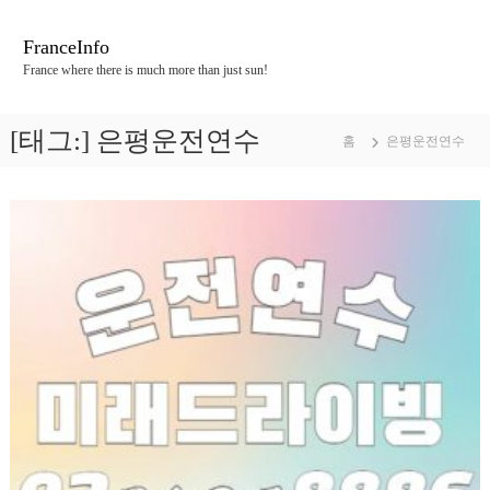
콘
텐
FranceInfo
츠
France where there is much more than just sun!
로
바
로
[태그:]
은평운전연수
홈
은평운전연수
가
기