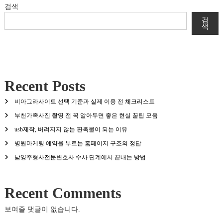
검색
검
색
Recent Posts
비아그라사이트 선택 기준과 실제 이용 전 체크리스트
부천가족사진 촬영 전 꼭 알아두면 좋은 현실 꿀팁 모음
usb제작, 버려지지 않는 판촉물이 되는 이유
병원마케팅 예약을 부르는 홈페이지 구조의 정답
남양주형사전문변호사 수사 단계에서 끝내는 방법
Recent Comments
보여줄 댓글이 없습니다.