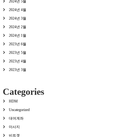
2024년 5월
2024년 4월
2024년 3월
2024년 2월
2024년 1월
2023년 6월
2023년 5월
2023년 4월
2023년 3월
Categories
HDM
Uncategorized
대여계좌
마사지
비트겟