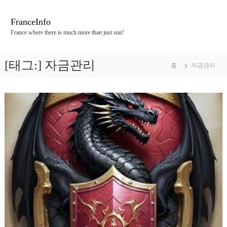
콘
텐
FranceInfo
츠
France where there is much more than just sun!
로
바
로
[태그:]
자금관리
홈
자금관리
가
기