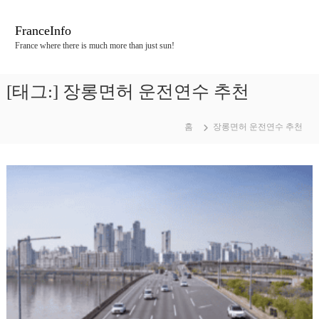
콘
텐
FranceInfo
츠
France where there is much more than just sun!
로
바
로
[태그:]
장롱면허 운전연수 추천
가
기
홈
장롱면허 운전연수 추천