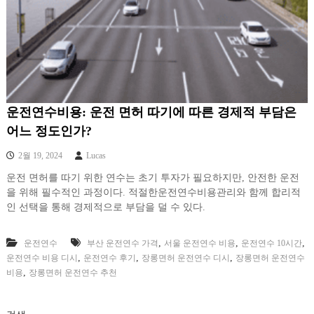
운전연수비용: 운전 면허 따기에 따른 경제적 부담은
어느 정도인가?
2월 19, 2024
Lucas
운전 면허를 따기 위한 연수는 초기 투자가 필요하지만, 안전한 운전
을 위해 필수적인 과정이다. 적절한운전연수비용관리와 함께 합리적
인 선택을 통해 경제적으로 부담을 덜 수 있다.
,
,
,
운전연수
부산 운전연수 가격
서울 운전연수 비용
운전연수 10시간
,
,
,
운전연수 비용 디시
운전연수 후기
장롱면허 운전연수 디시
장롱면허 운전연수
,
비용
장롱면허 운전연수 추천