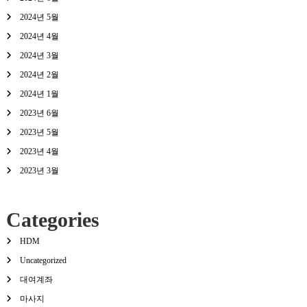
2024년 5월
2024년 4월
2024년 3월
2024년 2월
2024년 1월
2023년 6월
2023년 5월
2023년 4월
2023년 3월
Categories
HDM
Uncategorized
대여계좌
마사지