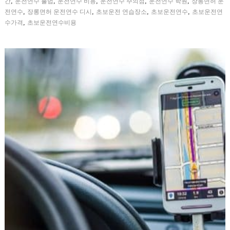
,
,
,
,
,
간
운전연수 불법
운전연수 비용
운전연수 주의점
운전연수 학원
장롱면허 운
,
,
,
,
전연수
장롱면허 운전연수 디시
초보운전 연습장소
초보운전연수
초보운전연
,
수가격
초보운전연수비용