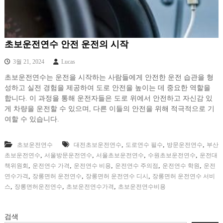
초보운전연수 안전 운전의 시작
3월 21, 2024
Lucas
초보운전연수는 운전을 시작하는 사람들에게 안전한 운전 습관을 형
성하고 실전 경험을 제공하여 도로 안전을 높이는 데 중요한 역할을
합니다. 이 과정을 통해 운전자들은 도로 위에서 안전하고 자신감 있
게 차량을 운전할 수 있으며, 다른 이들의 안전을 위해 적극적으로 기
여할 수 있습니다.
,
,
,
초보운전연수
대전초보운전연수
도로연수 필수
방문운전연수
부산
,
,
,
,
초보운전연수
서울방문운전연수
서울초보운전연수
수원초보운전연수
운전대
,
,
,
,
,
책위원회
운전연수 가격
운전연수 비용
운전연수 주의점
운전연수 학원
운전
,
,
,
연수가격
장롱면허 운전연수
장롱면허 운전연수 디시
장롱면허 운전연수 서비
,
,
,
스
장롱면허운전연수
초보운전연수가격
초보운전연수비용
검색