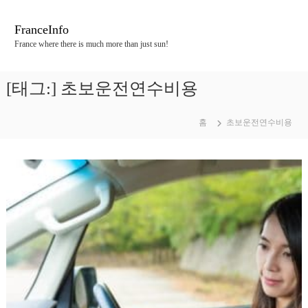
콘
텐
FranceInfo
츠
France where there is much more than just sun!
로
바
로
[태그:]
초보운전연수비용
가
기
홈
초보운전연수비용