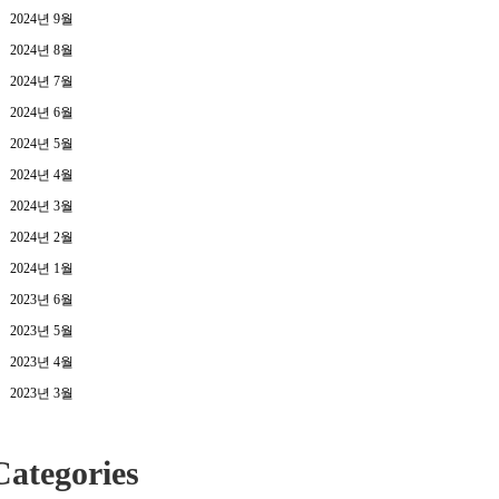
2024년 9월
2024년 8월
2024년 7월
2024년 6월
2024년 5월
2024년 4월
2024년 3월
2024년 2월
2024년 1월
2023년 6월
2023년 5월
2023년 4월
2023년 3월
Categories