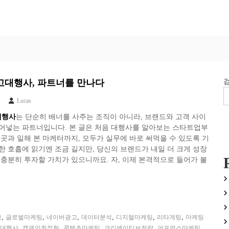
대행사, 파트너를 만나다
Lucas
대행사
는 단순히 배너를 사주는 조직이 아니라, 브랜드와 고객 사이
불어넣는 파트너입니다. 본 글은 처음 대행사를 알아보는 스타트업부
 곳과 일해 본 마케터까지, 모두가 실무에 바로 써먹을 수 있도록 기
한 호흡에 읽기엔 조금 길지만, 당신의 브랜드가 내일 더 크게 성장
 충분히 투자할 가치가 있으니까요. 자, 이제 본격적으로 들어가 볼
,
,
,
,
,
,
고
글로벌마케팅
네이버광고
데이터분석
디지털마케팅
리타게팅
마케팅
,
,
,
,
대행사
캠페인최적화
콘텐츠마케팅
크리에이티브전략
퍼포먼스마케팅