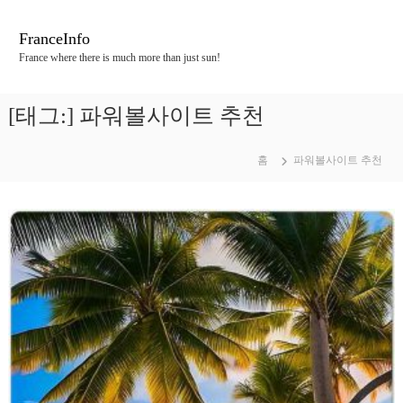
콘
텐
FranceInfo
츠
France where there is much more than just sun!
로
바
로
[태그:]
파워볼사이트 추천
가
기
홈
파워볼사이트 추천