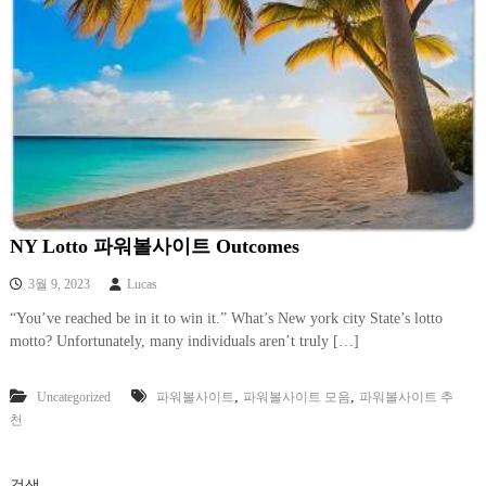
NY Lotto 파워볼사이트 Outcomes
3월 9, 2023
Lucas
“You’ve reached be in it to win it.” What’s New york city State’s lotto
motto? Unfortunately, many individuals aren’t truly […]
,
,
Uncategorized
파워볼사이트
파워볼사이트 모음
파워볼사이트 추
천
검색