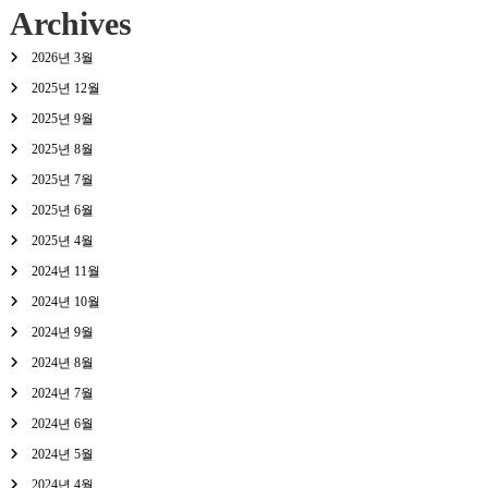
Archives
2026년 3월
2025년 12월
2025년 9월
2025년 8월
2025년 7월
2025년 6월
2025년 4월
2024년 11월
2024년 10월
2024년 9월
2024년 8월
2024년 7월
2024년 6월
2024년 5월
2024년 4월