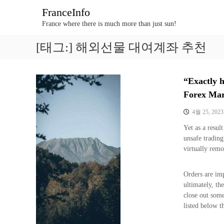
콘
FranceInfo
텐
France where there is much more than just sun!
츠
로
[태그:]
해외선물 대여계좌 추천
바
로
가
기
“Exactl
Forex Mar
4월 25, 2023
Yet as a resul
unsafe tradi
virtually rem
Orders are imp
ultimately, th
close out some
listed below t