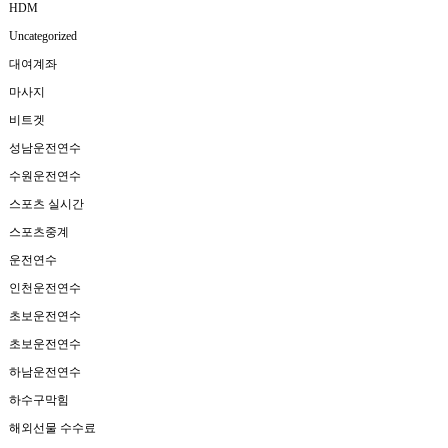
HDM
Uncategorized
대여계좌
마사지
비트겟
성남운전연수
수원운전연수
스포츠 실시간
스포츠중계
운전연수
인천운전연수
초보운전연수
초보운전연수
하남운전연수
하수구막힘
해외선물 수수료