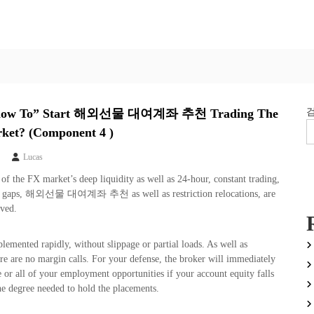
y how To” Start 해외선물 대여계좌 추천 Trading The
ket? (Component 4 )
Lucas
t of the FX market’s deep liquidity as well as 24-hour, constant trading,
ng gaps, 해외선물 대여계좌 추천 as well as restriction relocations, are
oved.
lemented rapidly, without slippage or partial loads. As well as
ere are no margin calls. For your defense, the broker will immediately
 or all of your employment opportunities if your account equity falls
he degree needed to hold the placements.