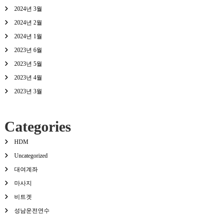
2024년 3월
2024년 2월
2024년 1월
2023년 6월
2023년 5월
2023년 4월
2023년 3월
Categories
HDM
Uncategorized
대여계좌
마사지
비트겟
성남운전연수