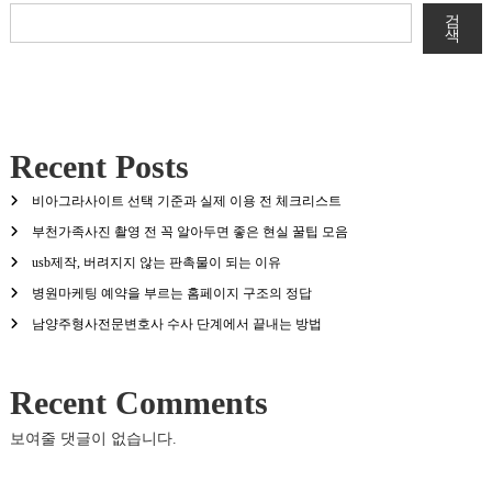
검
색
Recent Posts
비아그라사이트 선택 기준과 실제 이용 전 체크리스트
부천가족사진 촬영 전 꼭 알아두면 좋은 현실 꿀팁 모음
usb제작, 버려지지 않는 판촉물이 되는 이유
병원마케팅 예약을 부르는 홈페이지 구조의 정답
남양주형사전문변호사 수사 단계에서 끝내는 방법
Recent Comments
보여줄 댓글이 없습니다.