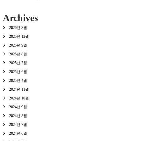
Archives
2026년 3월
2025년 12월
2025년 9월
2025년 8월
2025년 7월
2025년 6월
2025년 4월
2024년 11월
2024년 10월
2024년 9월
2024년 8월
2024년 7월
2024년 6월