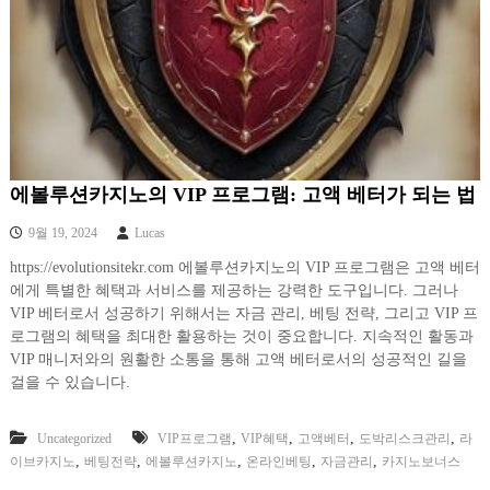
에볼루션카지노의 VIP 프로그램: 고액 베터가 되는 법
9월 19, 2024
Lucas
https://evolutionsitekr.com 에볼루션카지노의 VIP 프로그램은 고액 베터
에게 특별한 혜택과 서비스를 제공하는 강력한 도구입니다. 그러나
VIP 베터로서 성공하기 위해서는 자금 관리, 베팅 전략, 그리고 VIP 프
로그램의 혜택을 최대한 활용하는 것이 중요합니다. 지속적인 활동과
VIP 매니저와의 원활한 소통을 통해 고액 베터로서의 성공적인 길을
걸을 수 있습니다.
,
,
,
,
Uncategorized
VIP프로그램
VIP혜택
고액베터
도박리스크관리
라
,
,
,
,
,
이브카지노
베팅전략
에볼루션카지노
온라인베팅
자금관리
카지노보너스