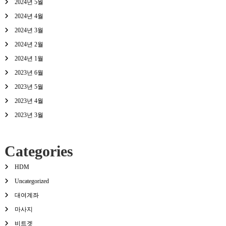
2024년 5월
2024년 4월
2024년 3월
2024년 2월
2024년 1월
2023년 6월
2023년 5월
2023년 4월
2023년 3월
Categories
HDM
Uncategorized
대여계좌
마사지
비트겟