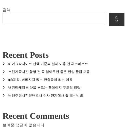
검색
검
색
Recent Posts
비아그라사이트 선택 기준과 실제 이용 전 체크리스트
부천가족사진 촬영 전 꼭 알아두면 좋은 현실 꿀팁 모음
usb제작, 버려지지 않는 판촉물이 되는 이유
병원마케팅 예약을 부르는 홈페이지 구조의 정답
남양주형사전문변호사 수사 단계에서 끝내는 방법
Recent Comments
보여줄 댓글이 없습니다.